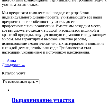
цветочными композициями, где извилистые тропинки ведут к
уютным зонам отдыха.
Мы предлагаем комплексный подход: от разработки
индивидуального дизайн-проекта, учитывающего все ваши
предпочтения и особенности участка, до его
профессиональной реализации. Вместе мы создадим место,
где вы сможете отдохнуть душой, насладиться тишиной и
красотой природы, ощущая полную гармонию с окружающим
миром. Мы гарантируем высокое качество работы,
использование экологически чистых материалов и внимание
к каждой детали, чтобы ваш сад в Грибановском стал
настоящим украшением и источником вдохновения.
Навигация
←
Анна
Давыдовка
→
по
Каталог услуг
записям
Выравнивание участка