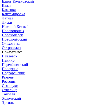
Елань-Коленовский
Калач
Каменка
Кантемировка
Латная
Лиски
Нижний Кисляй
Нововоронеж
Новохопёрск
Новохопёрский
Ольховатка
Острогожск
Показать все
Павловск
Панино
Перелёшинский
Поворино
Подгоренский
Рамонь
Россошь
Семилуки
Стрелица
Таловая
Хохольский
Эртиль